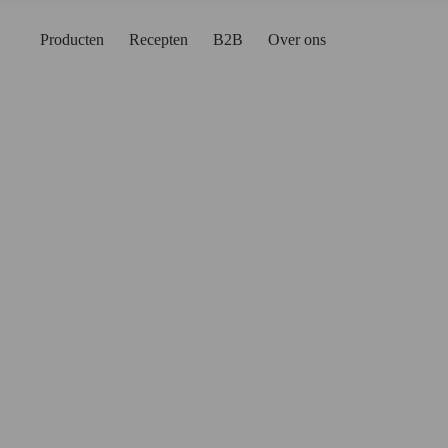
Ga
naar
Producten
Recepten
B2B
Over ons
de
inhoud