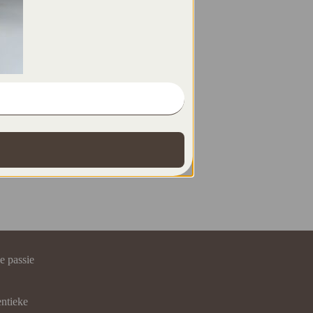
e passie
entieke