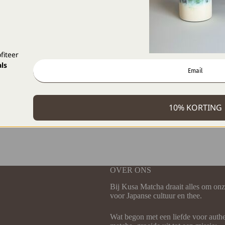
fiteer
ls
10% KORTING
OVER ONS
Bij Kusa Matcha draait alles om onz
voor Japanse cultuur en thee.
Wat begon met een liefde voor auth