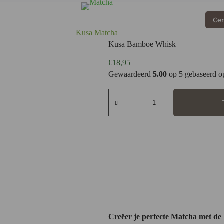
Ce
Kusa Matcha
Kusa Bamboe Whisk
€
18,95
Gewaardeerd
5.00
op 5 gebaseerd 
Kusa
Bamboe
Whisk
aantal
Creëer je perfecte Matcha met d