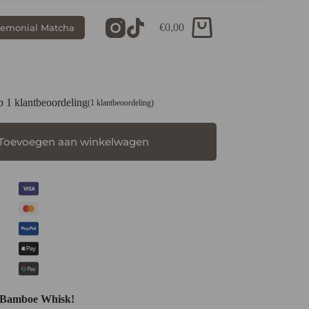
€
0,00
remonial Matcha
Winkelwagen
op
1
klantbeoordeling
(
1
klantbeoordeling)
Toevoegen aan winkelwagen
e Bamboe Whisk!