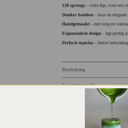
120 sprongs
– extra fijn, voor een 
Donker bamboe
– luxe en elegante 
Handgemaakt
– met zorg en vakma
Ergonomisch design
– ligt prettig 
Perfecte matcha
– betere beluchtin
Beschrijving
Beoordelingen (1)