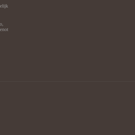
elijk
o,
enot