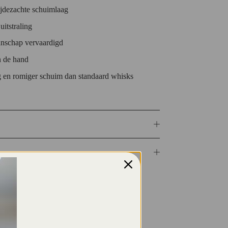
zijdezachte schuimlaag
uitstraling
nschap vervaardigd
in de hand
g en romiger schuim dan standaard whisks