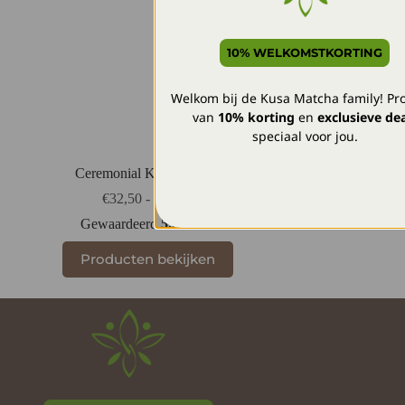
10% WELKOMSTKORTING
Welkom bij de Kusa Matcha family! Pro
van
1
0% korting
en
exclusieve dea
speciaal voor jou.
Ceremonial Kusa Matcha
Prijsklasse:
€
32,50
-
€
74,50
€32,50
Gewaardeerd
5.00
uit 5
tot
€74,50
Producten bekijken